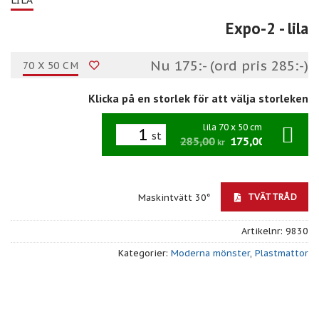
Expo-2
- lila
Nu 175:- (ord pris 285:-)
70 X 50 CM
Klicka på en storlek för att välja storleken
lila 70 x 50 cm
st
285,00
175,00
/st
kr
kr
TVÄTTRÅD
Maskintvätt 30°
Artikelnr:
9830
Kategorier:
Moderna mönster
,
Plastmattor