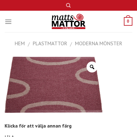
Skip
to
content
0
HEM
PLASTMATTOR
MODERNA MÖNSTER
/
/
Klicka för att välja annan färg
LILA