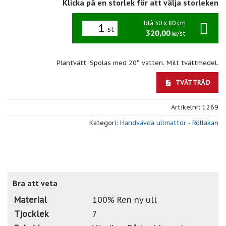
Klicka på en storlek för att välja storleken
blå 50 x 80 cm
st
320,00
/st
kr
Plantvätt. Spolas med 20° vatten. Milt tvättmedel.
TVÄTTRÅD
Artikelnr:
1269
Kategori:
Handvävda ullmattor - Röllakan
Bra att veta
Material
100% Ren ny ull
Tjocklek
7