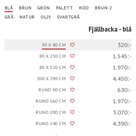
BLÅ
BRUN
GRÖN
PALETT
RÖD
BRUN-2
GRÅ
NATUR
OLIV
SVARTGRÅ
Fjällbacka
- blå
320:-
50 X 80 CM
1.545:-
80 X 250 CM
1.970:-
80 X 320 CM
4.450:-
200 X 290 CM
630:-
RUND 90 CM
1.970:-
RUND 160 CM
3.070:-
RUND 200 CM
4.390:-
RUND 240 CM