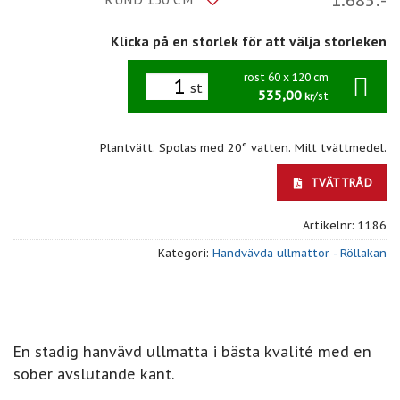
RUND 150 CM
Klicka på en storlek för att välja storleken
rost 60 x 120 cm
st
535,00
/st
kr
Plantvätt. Spolas med 20° vatten. Milt tvättmedel.
TVÄTTRÅD
Artikelnr:
1186
Kategori:
Handvävda ullmattor - Röllakan
En stadig hanvävd ullmatta i bästa kvalité med en
sober avslutande kant.