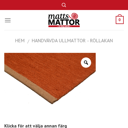
Skip
to
content
0
HEM
HANDVÄVDA ULLMATTOR - RÖLLAKAN
/
Klicka för att välja annan färg