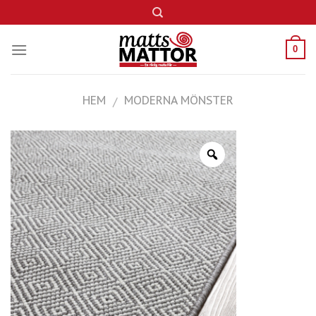
Skip
to
content
0
HEM
MODERNA MÖNSTER
/