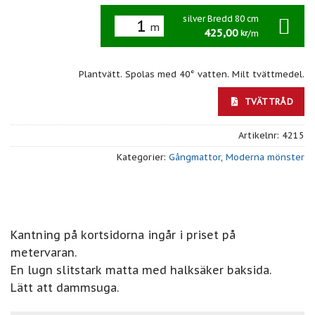
silver Bredd 80 cm
m
425,00
/m
kr
Plantvätt. Spolas med 40° vatten. Milt tvättmedel.
TVÄTTRÅD
Artikelnr:
4215
Kategorier:
Gångmattor
,
Moderna mönster
Kantning på kortsidorna ingår i priset på
metervaran.
En lugn slitstark matta med halksäker baksida.
Lätt att dammsuga.