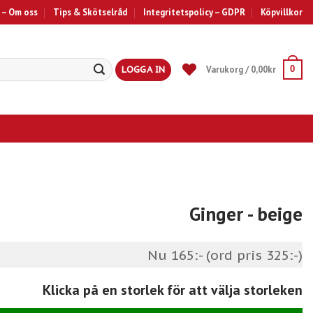
 – Om oss
Tips & Skötselråd
Integritetspolicy – GDPR
Köpvillkor
LOGGA IN
Varukorg /
0,00
kr
0
Ginger
- beige
Nu 165:- (ord pris 325:-)
Klicka på en storlek för att välja storleken