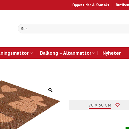
Öppettider & Kontakt
Butiken
kningsmattor
Balkong – Altanmattor
Nyheter
70 X 50 CM