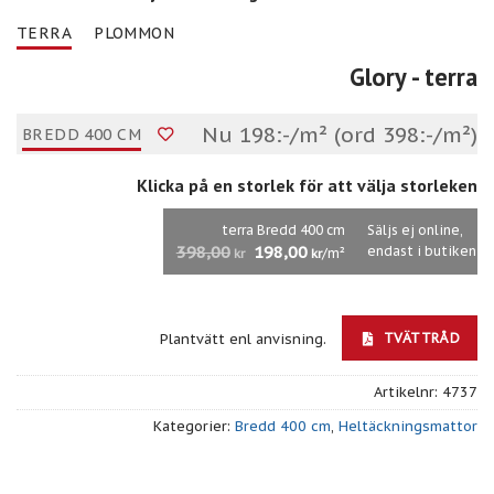
TERRA
PLOMMON
Glory
- terra
Nu 198:-/m² (ord 398:-/m²)
BREDD 400 CM
Klicka på en storlek för att välja storleken
terra Bredd 400 cm
Säljs ej online,
398,00
198,00
endast i butiken
/m²
kr
kr
TVÄTTRÅD
Plantvätt enl anvisning.
Artikelnr:
4737
Kategorier:
Bredd 400 cm
,
Heltäckningsmattor