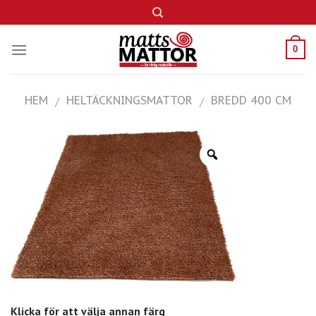
Skip
to
content
0
HEM
HELTÄCKNINGSMATTOR
BREDD 400 CM
/
/
Klicka för att välja annan färg