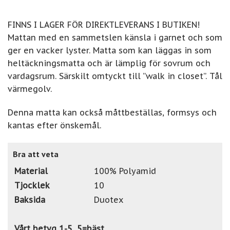
FINNS I LAGER FÖR DIREKTLEVERANS I BUTIKEN!
Mattan med en sammetslen känsla i garnet och som
ger en vacker lyster. Matta som kan läggas in som
heltäckningsmatta och är lämplig för sovrum och
vardagsrum. Särskilt omtyckt till ”walk in closet”. Tål
värmegolv.
Denna matta kan också måttbeställas, formsys och
kantas efter önskemål.
Bra att veta
Material
100% Polyamid
Tjocklek
10
Baksida
Duotex
Vårt betyg 1-5, 5=bäst