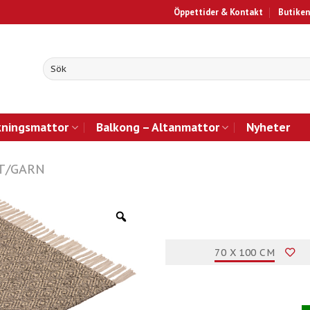
Öppettider & Kontakt
Butiken
kningsmattor
Balkong – Altanmattor
Nyheter
T/GARN
70 X 100 CM