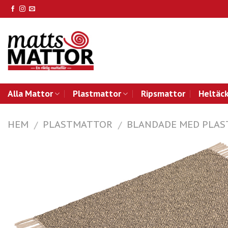
Skip
to
content
Alla Mattor
Plastmattor
Ripsmattor
Heltäc
HEM
PLASTMATTOR
BLANDADE MED PLAS
/
/