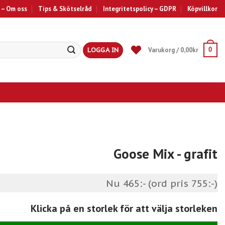
 – Om oss
Tips & Skötselråd
Integritetspolicy – GDPR
Köpvillkor
LOGGA IN
Varukorg /
0,00
kr
0
Goose Mix
- grafit
Nu 465:- (ord pris 755:-)
Klicka på en storlek för att välja storleken