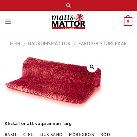
Skip
to
content
0
HEM
BADRUMSMATTOR
FÄRDIGA STORLEKAR
/
/
Klicka för att välja annan färg
BASIL
CIEL
LJUS SAND
MÖRKGRÖN
RÖD