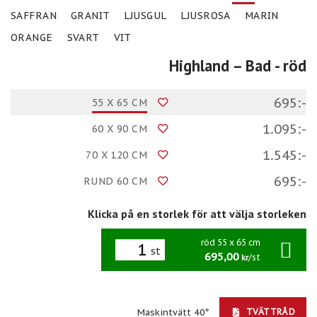
SAFFRAN
GRANIT
LJUSGUL
LJUSROSA
MARIN
ORANGE
SVART
VIT
Highland – Bad
- röd
695:-
55 X 65 CM
1.095:-
60 X 90 CM
1.545:-
70 X 120 CM
695:-
RUND 60 CM
Klicka på en storlek för att välja storleken
röd 55 x 65 cm
st
695,00
/st
kr
TVÄTTRÅD
Maskintvätt 40°