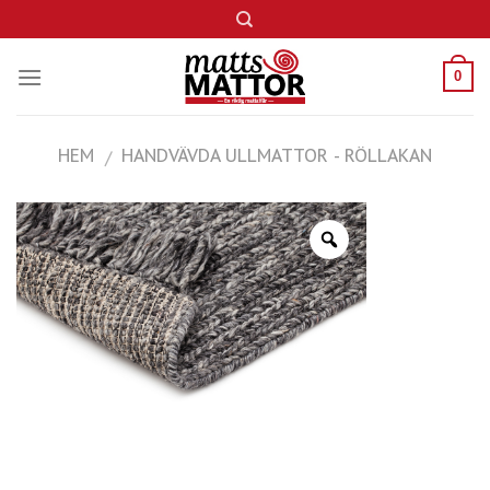
Skip
to
content
0
HEM
HANDVÄVDA ULLMATTOR - RÖLLAKAN
/