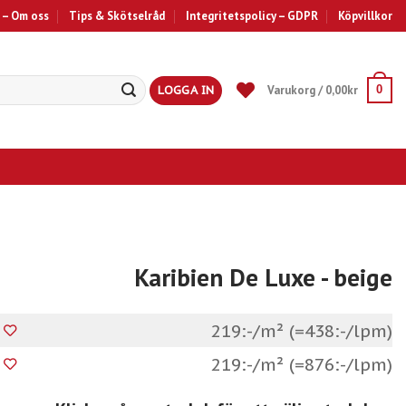
 – Om oss
Tips & Skötselråd
Integritetspolicy – GDPR
Köpvillkor
LOGGA IN
Varukorg /
0,00
kr
0
Karibien De Luxe
- beige
219:-/m² (=438:-/lpm)
219:-/m² (=876:-/lpm)