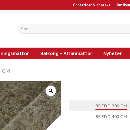
Öppettider & Kontakt
Butiken
kningsmattor
Balkong – Altanmattor
Nyheter
0 CM
BREDD 200 CM
BREDD 400 CM