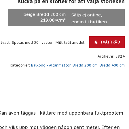
Klicka på en storlek för att välja storleken
beige Bredd 200 cm
Säljs ej online,
219,00
/m²
kr
endast i butiken
TVÄTTRÅD
ntvätt. Spolas med 30° vatten. Milt tvättmedel.
Artikelnr:
5824
Kategorier:
Balkong - Altanmattor
,
Bredd 200 cm
,
Bredd 400 cm
 Kan även läggas i källare med uppenbara fuktproblem
 och viks upp mot väggen någon centimeter. Efter en