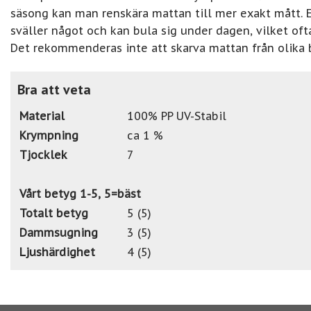
säsong kan man renskära mattan till mer exakt mått. E
sväller något och kan bula sig under dagen, vilket ofta
Det rekommenderas inte att skarva mattan från olika b
Bra att veta
Material
100% PP UV-Stabil
Krympning
ca 1 %
Tjocklek
7
Vårt betyg 1-5, 5=bäst
Totalt betyg
5 (5)
Dammsugning
3 (5)
Ljushärdighet
4 (5)