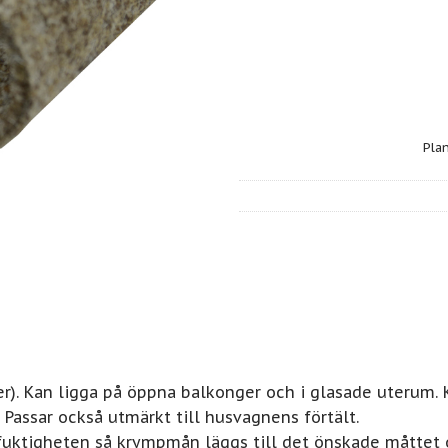
Pla
er). Kan ligga på öppna balkonger och i glasade uterum.
assar också utmärkt till husvagnens förtält.
tfuktigheten så krympmån läggs till det önskade måttet