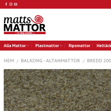
Skip
to
content
Alla Mattor
Plastmattor
Ripsmattor
Heltäc
HEM
BALKONG - ALTANMATTOR
BREDD 20
/
/