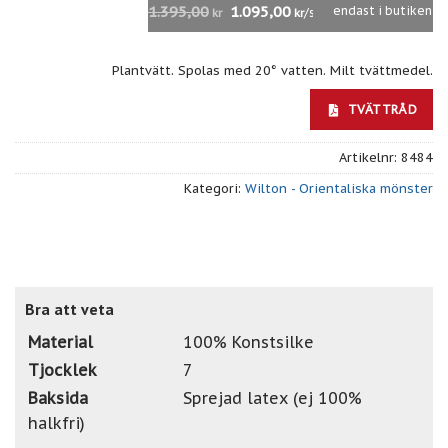
1.395,00
1.095,00
endast i butiken
/st
kr
kr
Plantvätt. Spolas med 20° vatten. Milt tvättmedel.
TVÄTTRÅD
Artikelnr:
8484
Kategori:
Wilton - Orientaliska mönster
Bra att veta
Material
100% Konstsilke
Tjocklek
7
Baksida
Sprejad latex (ej 100%
halkfri)