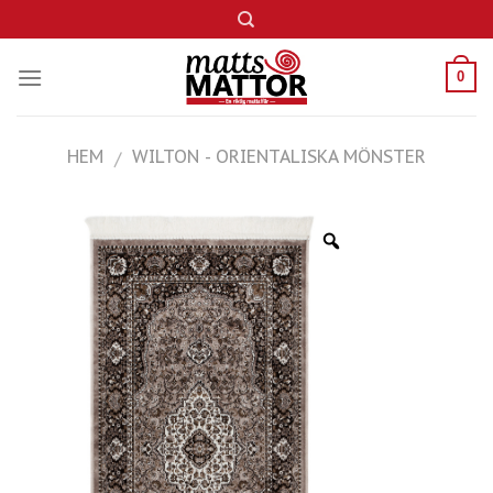
Skip
to
content
0
HEM
WILTON - ORIENTALISKA MÖNSTER
/