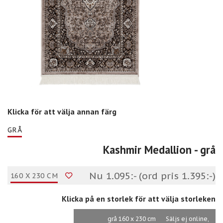
Klicka för att välja annan färg
GRÅ
Kashmir Medallion
- grå
Nu 1.095:- (ord pris 1.395:-)
160 X 230 CM
Klicka på en storlek för att välja storleken
grå 160 x 230 cm
Säljs ej online,