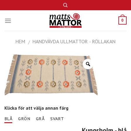
Skip
to
content
0
HEM
HANDVÄVDA ULLMATTOR - RÖLLAKAN
/
Klicka för att välja annan färg
BLÅ
GRÖN
GRÅ
SVART
Kungsholm
- blå