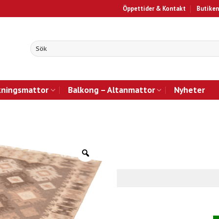
Öppettider & Kontakt
Butiken
kningsmattor
Balkong – Altanmattor
Nyheter