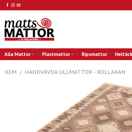
Skip
to
content
Alla Mattor
Plastmattor
Ripsmattor
Heltäc
HEM
HANDVÄVDA ULLMATTOR - RÖLLAKAN
/