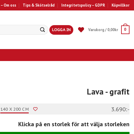
 – Om oss
Tips & Skötselråd
Integritetspolicy – GDPR
Köpvillkor
LOGGA IN
Varukorg /
0,00
kr
0
Lava
- grafit
3.690:-
140 X 200 CM
Klicka på en storlek för att välja storleken