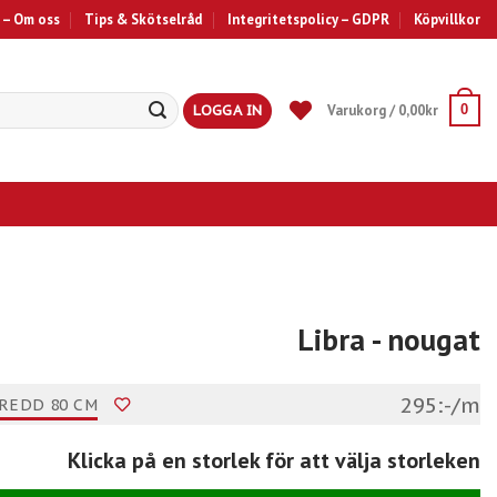
 – Om oss
Tips & Skötselråd
Integritetspolicy – GDPR
Köpvillkor
LOGGA IN
Varukorg /
0,00
kr
0
Libra
- nougat
295:-/m
REDD 80 CM
Klicka på en storlek för att välja storleken