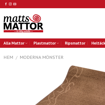
Skip
to
content
Alla Mattor
Plastmattor
Ripsmattor
Heltäc
HEM
MODERNA MÖNSTER
/