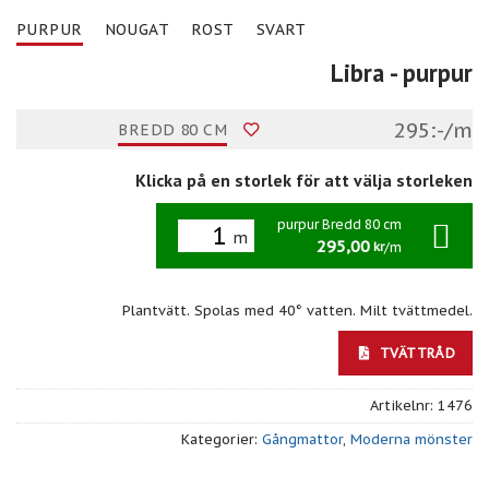
PURPUR
NOUGAT
ROST
SVART
Libra
- purpur
295:-/m
BREDD 80 CM
Klicka på en storlek för att välja storleken
purpur Bredd 80 cm
m
295,00
/m
kr
Plantvätt. Spolas med 40° vatten. Milt tvättmedel.
TVÄTTRÅD
Artikelnr:
1476
Kategorier:
Gångmattor
,
Moderna mönster