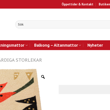
Öppettider & Kontakt
Butiken
kningsmattor
Balkong – Altanmattor
Nyheter
ÄRDIGA STORLEKAR