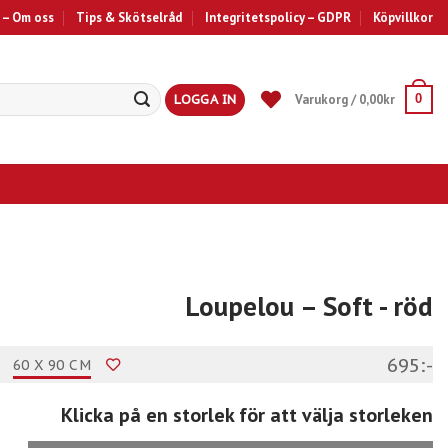
 – Om oss
Tips & Skötselråd
Integritetspolicy – GDPR
Köpvillkor
LOGGA IN
Varukorg /
0,00
kr
0
Loupelou – Soft
- röd
695:-
60 X 90 CM
Klicka på en storlek för att välja storleken