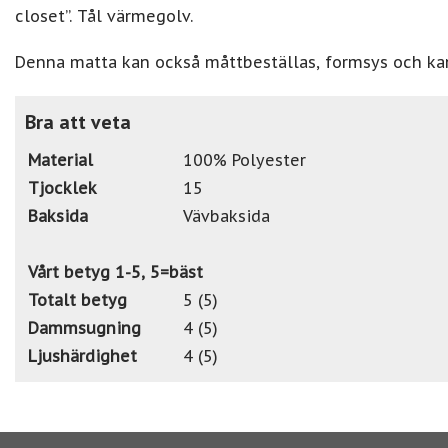
closet”. Tål värmegolv.
Denna matta kan också måttbeställas, formsys och ka
Bra att veta
Material
100% Polyester
Tjocklek
15
Baksida
Vävbaksida
Vårt betyg 1-5, 5=bäst
Totalt betyg
5 (5)
Dammsugning
4 (5)
Ljushärdighet
4 (5)