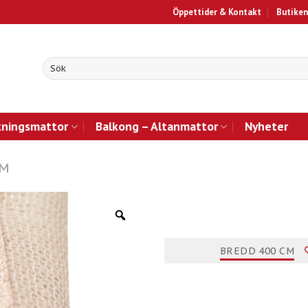
Öppettider & Kontakt
Butiken
kningsmattor
Balkong – Altanmattor
Nyheter
CM
BREDD 400 CM