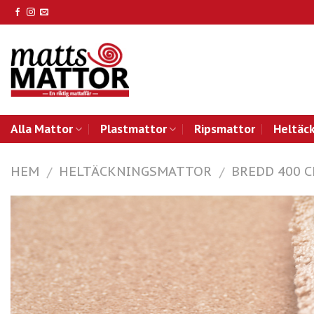
Skip
to
content
Alla Mattor
Plastmattor
Ripsmattor
Heltäc
HEM
HELTÄCKNINGSMATTOR
BREDD 400 
/
/