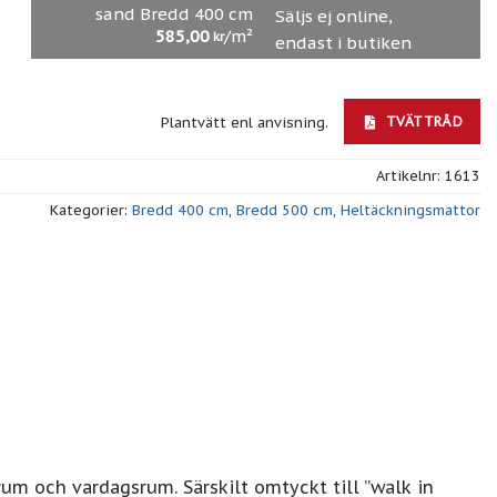
sand Bredd 400 cm
Säljs ej online,
585,00
/m²
kr
endast i butiken
TVÄTTRÅD
Plantvätt enl anvisning.
Artikelnr:
1613
Kategorier:
Bredd 400 cm
,
Bredd 500 cm
,
Heltäckningsmattor
m och vardagsrum. Särskilt omtyckt till ”walk in