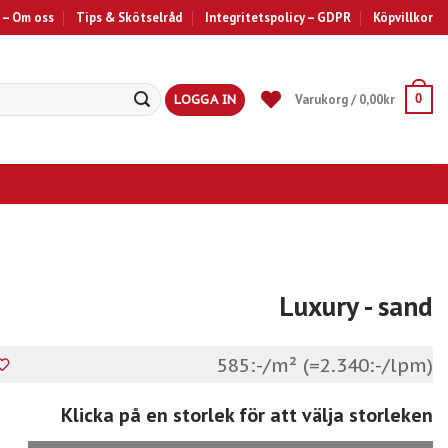
 – Om oss
Tips & Skötselråd
Integritetspolicy – GDPR
Köpvillkor
LOGGA IN
Varukorg /
0,00
kr
0
Luxury
- sand
585:-/m² (=2.340:-/lpm)
Klicka på en storlek för att välja storleken