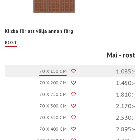
Klicka för att välja annan färg
ROST
Mai
- rost
1.085:-
70 X 150 CM
1.450:-
70 X 200 CM
1.810:-
70 X 250 CM
2.170:-
70 X 300 CM
2.530:-
70 X 350 CM
2.895:-
70 X 400 CM