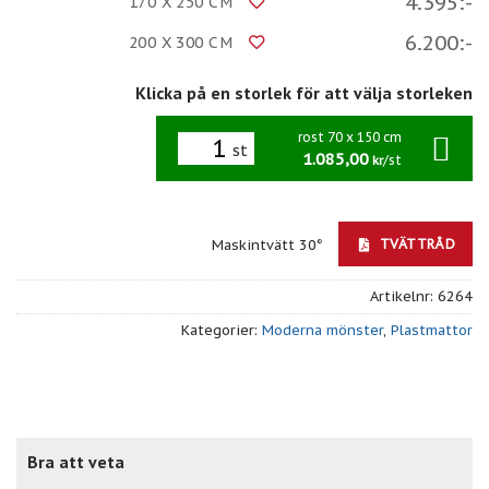
4.395:-
170 X 250 CM
6.200:-
200 X 300 CM
Klicka på en storlek för att välja storleken
rost 70 x 150 cm
st
1.085,00
/st
kr
TVÄTTRÅD
Maskintvätt 30°
Artikelnr:
6264
Kategorier:
Moderna mönster
,
Plastmattor
Bra att veta