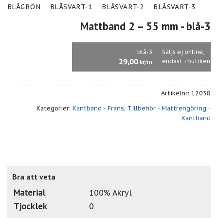
BLÅGRÖN
BLÅSVART-1
BLÅSVART-2
BLÅSVART-3
Mattband 2 – 55 mm
- blå-3
blå-3
Säljs ej online,
29,00
endast i butiken
/m
kr
Artikelnr:
12038
Kategorier:
Kantband - Frans
,
Tillbehör - Mattrengöring -
Kantband
Bra att veta
Material
100% Akryl
Tjocklek
0