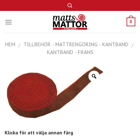
Skip
to
content
0
HEM
TILLBEHÖR - MATTRENGÖRING - KANTBAND
/
/
KANTBAND - FRANS
Klicka för att välja annan färg