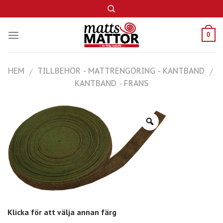
Skip
to
content
0
HEM
TILLBEHÖR - MATTRENGÖRING - KANTBAND
/
/
KANTBAND - FRANS
Klicka för att välja annan färg