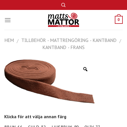
Skip
to
content
0
HEM
TILLBEHÖR - MATTRENGÖRING - KANTBAND
/
/
KANTBAND - FRANS
Klicka för att välja annan färg
BRUN-66
GULD-52
LJUSBRUN-80
OLIV-77