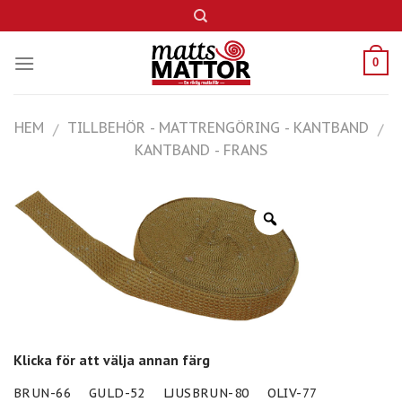
Skip
to
content
0
HEM
TILLBEHÖR - MATTRENGÖRING - KANTBAND
/
/
KANTBAND - FRANS
Klicka för att välja annan färg
BRUN-66
GULD-52
LJUSBRUN-80
OLIV-77