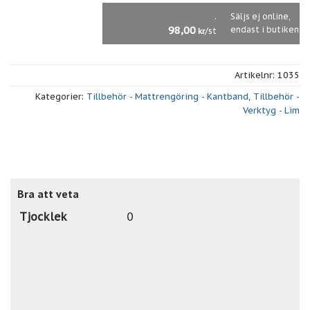
.
Säljs ej online,
98,00
endast i butiken
/st
kr
Artikelnr:
1035
Kategorier:
Tillbehör - Mattrengöring - Kantband
,
Tillbehör -
Verktyg - Lim
Bra att veta
Tjocklek
0