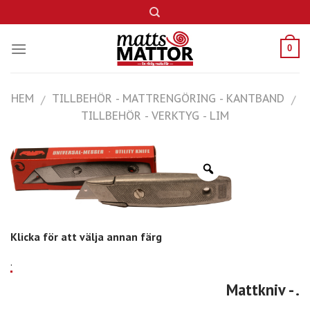
Skip
to
content
0
HEM
TILLBEHÖR - MATTRENGÖRING - KANTBAND
/
/
TILLBEHÖR - VERKTYG - LIM
Klicka för att välja annan färg
.
Mattkniv
- .