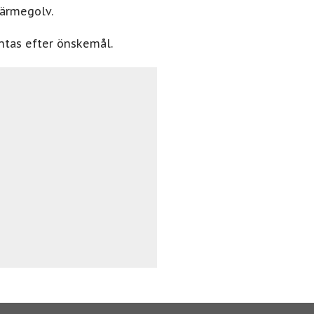
värmegolv.
ntas efter önskemål.