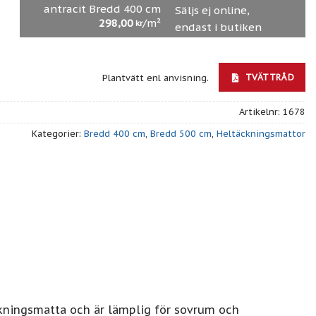
antracit Bredd 400 cm
Säljs ej online,
298,00
/m²
kr
endast i butiken
TVÄTTRÅD
Plantvätt enl anvisning.
Artikelnr:
1678
Kategorier:
Bredd 400 cm
,
Bredd 500 cm
,
Heltäckningsmattor
kningsmatta och är lämplig för sovrum och