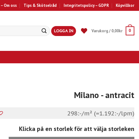
 – Om oss
Tips & Skötselråd
Integritetspolicy – GDPR
Köpvillkor
LOGGA IN
Varukorg /
0,00
kr
0
Milano
- antracit
298:-/m² (=1.192:-/lpm)
Klicka på en storlek för att välja storleken