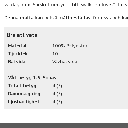
vardagsrum. Särskilt omtyckt till ”walk in closet”. Tål 
Denna matta kan också måttbeställas, formsys och ka
Bra att veta
Material
100% Polyester
Tjocklek
10
Baksida
Vävbaksida
Vårt betyg 1-5, 5=bäst
Totalt betyg
4 (5)
Dammsugning
4 (5)
Ljushärdighet
4 (5)