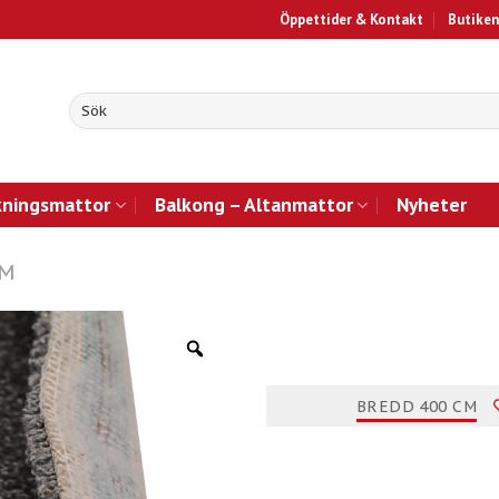
Öppettider & Kontakt
Butiken
kningsmattor
Balkong – Altanmattor
Nyheter
CM
BREDD 400 CM