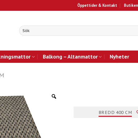
Öppettider & Kontakt
Butiken
kningsmattor
Balkong – Altanmattor
Nyheter
CM
BREDD 400 CM