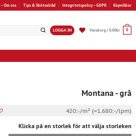
 – Om oss
Tips & Skötselråd
Integritetspolicy – GDPR
Köpvillkor
LOGGA IN
Varukorg /
0,00
kr
0
Montana
- grå
420:-/m² (=1.680:-/lpm)
Klicka på en storlek för att välja storleken