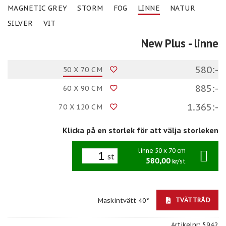
MAGNETIC GREY
STORM
FOG
LINNE
NATUR
SILVER
VIT
New Plus
- linne
580:-
50 X 70 CM
885:-
60 X 90 CM
1.365:-
70 X 120 CM
Klicka på en storlek för att välja storleken
linne 50 x 70 cm
st
580,00
/st
kr
TVÄTTRÅD
Maskintvätt 40°
Artikelnr:
5942