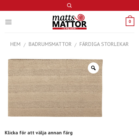
Skip
to
content
0
HEM
BADRUMSMATTOR
FÄRDIGA STORLEKAR
/
/
Klicka för att välja annan färg