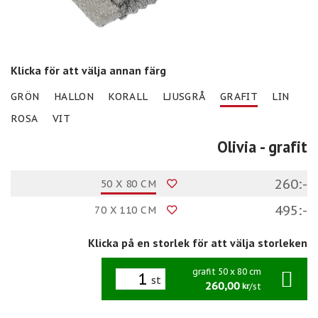
Klicka för att välja annan färg
GRÖN
HALLON
KORALL
LJUSGRÅ
GRAFIT
LIN
ROSA
VIT
Olivia
- grafit
260:-
50 X 80 CM
495:-
70 X 110 CM
Klicka på en storlek för att välja storleken
grafit 50 x 80 cm
st
260,00
/st
kr