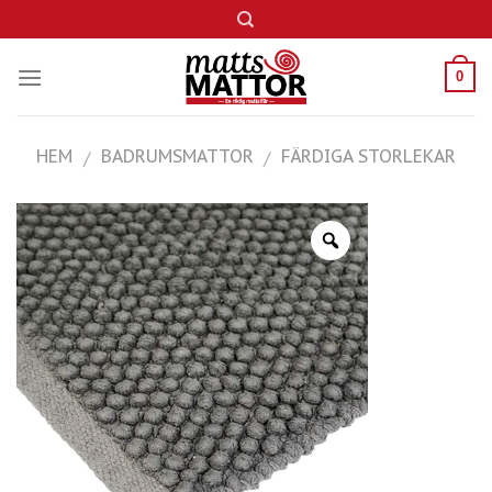
Skip
to
content
0
HEM
BADRUMSMATTOR
FÄRDIGA STORLEKAR
/
/