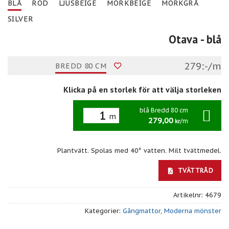
BLÅ
RÖD
LJUSBEIGE
MÖRKBEIGE
MÖRKGRÅ
SILVER
Otava
- blå
279:-/m
BREDD 80 CM
Klicka på en storlek för att välja storleken
blå Bredd 80 cm
m
279,00
/m
kr
Plantvätt. Spolas med 40° vatten. Milt tvättmedel.
TVÄTTRÅD
Artikelnr:
4679
Kategorier:
Gångmattor
,
Moderna mönster