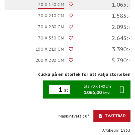
1.065:-
70 X 140 CM
1.585:-
70 X 210 CM
2.095:-
70 X 280 CM
2.645:-
70 X 350 CM
3.390:-
150 X 210 CM
5.790:-
200 X 280 CM
Klicka på en storlek för att välja storleken
blå 70 x 140 cm
st
1.065,00
/st
kr
TVÄTTRÅD
Maskintvätt 30°
Artikelnr:
1953