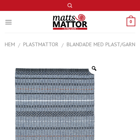
Skip
to
content
0
HEM
PLASTMATTOR
BLANDADE MED PLAST/GARN
/
/