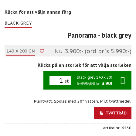
Klicka för att välja annan färg
BLACK GREY
Panorama
- black grey
Nu 3.900:- (ord pris 5.990:-)
140 X 200 CM
Klicka på en storlek för att välja storleken
black grey 140 x 200 cm
st
5.990,00
3.900,00
/st
kr
kr
Plantvätt. Spolas med 20° vatten. Milt tvättmedel.
TVÄTTRÅD
Artikelnr:
6530