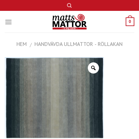
Skip
to
content
0
HEM
HANDVÄVDA ULLMATTOR - RÖLLAKAN
/