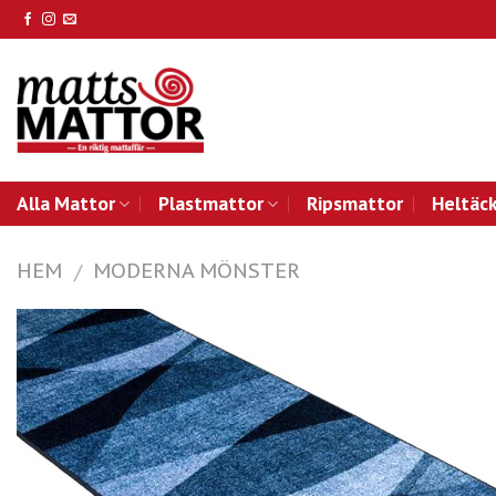
Skip
to
content
Alla Mattor
Plastmattor
Ripsmattor
Heltäc
HEM
MODERNA MÖNSTER
/