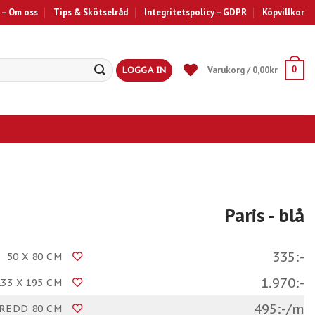
 – Om oss
Tips & Skötselråd
Integritetspolicy – GDPR
Köpvillkor
LOGGA IN
Varukorg /
0,00
kr
0
Paris
- blå
335:-
50 X 80 CM
1.970:-
133 X 195 CM
495:-/m
REDD 80 CM