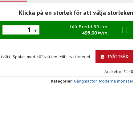
Klicka på en storlek för att välja storleken
blå Bredd 80 cm
m
495,00
/m
kr
TVÄTTRÅD
ntvätt. Spolas med 40° vatten. Milt tvättmedel.
Artikelnr:
5148
Kategorier:
Gångmattor
,
Moderna mönster