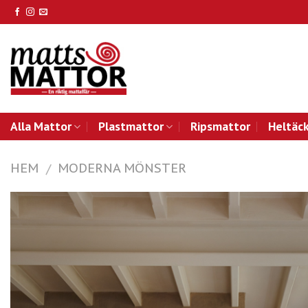
Skip
to
content
Alla Mattor
Plastmattor
Ripsmattor
Heltäc
HEM
MODERNA MÖNSTER
/