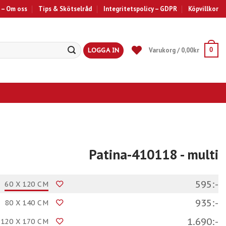
 – Om oss
Tips & Skötselråd
Integritetspolicy – GDPR
Köpvillkor
LOGGA IN
Varukorg /
0,00
kr
0
Patina-410118
- multi
595:-
60 X 120 CM
935:-
80 X 140 CM
1.690:-
120 X 170 CM