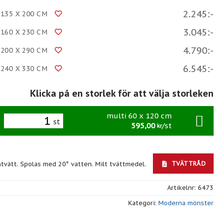
2.245:-
135 X 200 CM
3.045:-
160 X 230 CM
4.790:-
200 X 290 CM
6.545:-
240 X 330 CM
Klicka på en storlek för att välja storleken
multi 60 x 120 cm
st
595,00
/st
kr
TVÄTTRÅD
ntvätt. Spolas med 20° vatten. Milt tvättmedel.
Artikelnr:
6473
Kategori:
Moderna mönster