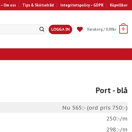
 – Om oss
Tips & Skötselråd
Integritetspolicy – GDPR
Köpvillkor
LOGGA IN
Varukorg /
0,00
kr
0
Port
- blå
Nu 565:- (ord pris 750:-)
250:-/m
298:-/m