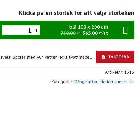
Klicka på en storlek för att välja storleken
blå 100 x 200 cm
st
750,00
565,00
/st
kr
kr
TVÄTTRÅD
ntvätt. Spolas med 40° vatten. Milt tvättmedel.
Artikelnr:
1313
Kategorier:
Gångmattor
,
Moderna mönster