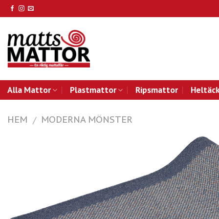
Skip
to
content
Alla Mattor
Plastmattor
Ripsmattor
Heltäc
HEM
MODERNA MÖNSTER
/