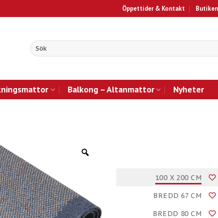
Öppettider & Kontakt
Butiken
kningsmattor
Balkong – Altanmattor
Nyheter
100 X 200 CM
BREDD 67 CM
BREDD 80 CM