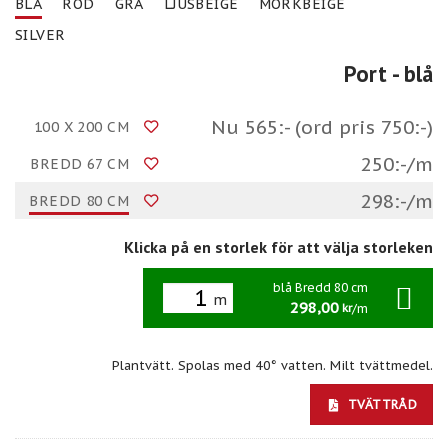
BLÅ
RÖD
GRÅ
LJUSBEIGE
MÖRKBEIGE
SILVER
Port
- blå
Nu 565:- (ord pris 750:-)
100 X 200 CM
250:-/m
BREDD 67 CM
298:-/m
BREDD 80 CM
Klicka på en storlek för att välja storleken
blå Bredd 80 cm
m
298,00
/m
kr
Plantvätt. Spolas med 40° vatten. Milt tvättmedel.
TVÄTTRÅD