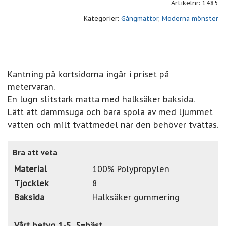
Artikelnr:
1485
Kategorier:
Gångmattor
,
Moderna mönster
Kantning på kortsidorna ingår i priset på
metervaran.
En lugn slitstark matta med halksäker baksida.
Lätt att dammsuga och bara spola av med ljummet
vatten och milt tvättmedel när den behöver tvättas.
Bra att veta
Material
100% Polypropylen
Tjocklek
8
Baksida
Halksäker gummering
Vårt betyg 1-5, 5=bäst