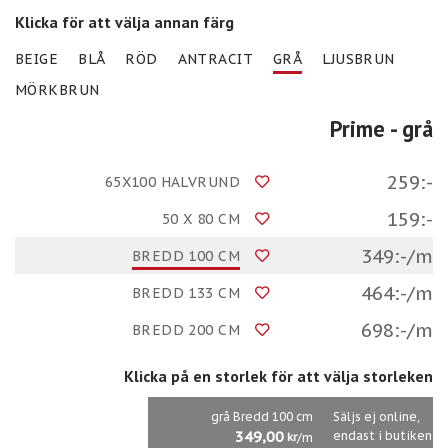
Klicka för att välja annan färg
BEIGE
BLÅ
RÖD
ANTRACIT
GRÅ
LJUSBRUN
MÖRKBRUN
Prime
- grå
259:-
65X100 HALVRUND
159:-
50 X 80 CM
349:-/m
BREDD 100 CM
464:-/m
BREDD 133 CM
698:-/m
BREDD 200 CM
Klicka på en storlek för att välja storleken
grå Bredd 100 cm
Säljs ej online,
349,00
endast i butiken
/m
kr