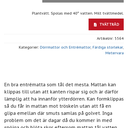
Plantvätt. Spolas med 40° vatten. Milt tvättmedel.
TVÄTTRÅD
Artikelnr:
5564
Kategorier:
Dörrmattor och Entrémattor
,
Färdiga storlekar
,
Metervara
En bra entrématta som tål det mesta. Mattan kan
klippas till utan att kanten rispar sig och är därför
lämplig att ha innanför ytterdörren. Kan formklippas
så du får in mattan mot tröskeln utan att få en
glipa emellan där smuts samlas på golvet. Inga
problem om det är dagar då du kommer in med
snöiga och blöta skor eftersom mattan tål vatten