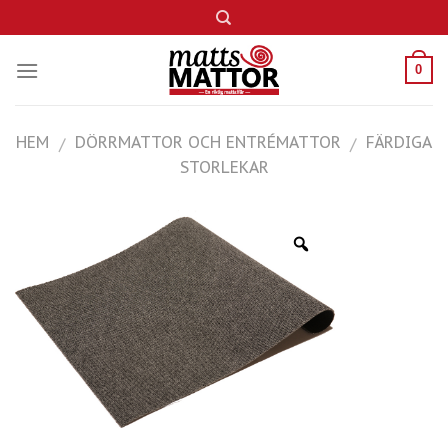
Skip
to
content
0
HEM
DÖRRMATTOR OCH ENTRÉMATTOR
FÄRDIGA
/
/
STORLEKAR