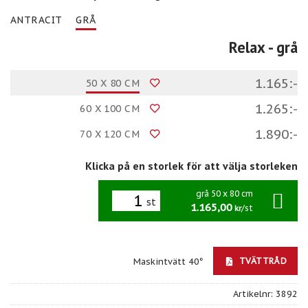
ANTRACIT
GRÅ
Relax
- grå
1.165:-
50 X 80 CM
1.265:-
60 X 100 CM
1.890:-
70 X 120 CM
Klicka på en storlek för att välja storleken
grå 50 x 80 cm
st
1.165,00
/st
kr
TVÄTTRÅD
Maskintvätt 40°
Artikelnr:
3892