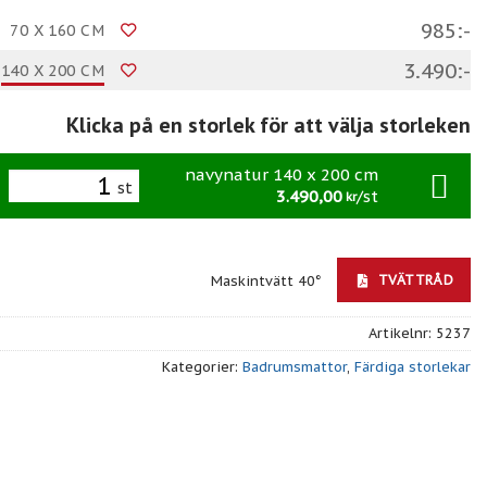
985:-
70 X 160 CM
3.490:-
140 X 200 CM
Klicka på en storlek för att välja storleken
navynatur 140 x 200 cm
st
3.490,00
/st
kr
TVÄTTRÅD
Maskintvätt 40°
Artikelnr:
5237
Kategorier:
Badrumsmattor
,
Färdiga storlekar