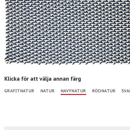
Klicka för att välja annan färg
GRAFITNATUR
NATUR
NAVYNATUR
RÖDNATUR
SVA