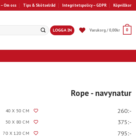
 – Om oss
Tips & Skötselråd
Integritetspolicy – GDPR
Köpvillkor
LOGGA IN
Varukorg /
0,00
kr
0
Rope
- navynatur
260:-
40 X 50 CM
375:-
50 X 80 CM
795:-
70 X 120 CM