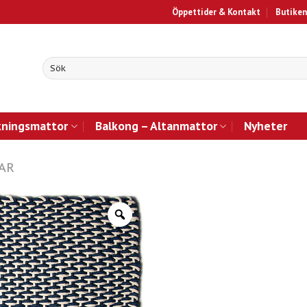
Öppettider & Kontakt
Butiken
kningsmattor
Balkong – Altanmattor
Nyheter
AR