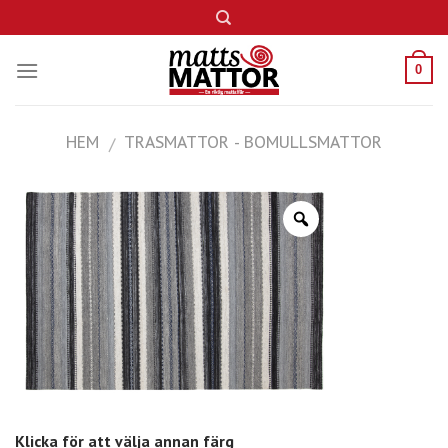
Skip
to
content
0
HEM
TRASMATTOR - BOMULLSMATTOR
/
Klicka för att välja annan färg