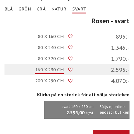
BLÅ
GRÖN
GRÅ
NATUR
SVART
Rosen
- svart
895:-
80 X 160 CM
1.345:-
80 X 240 CM
1.790:-
80 X 320 CM
2.595:-
160 X 230 CM
4.070:-
200 X 290 CM
Klicka på en storlek för att välja storleken
svart 160 x 230 cm
Säljs ej online,
2.595,00
endast i butiken
/st
kr