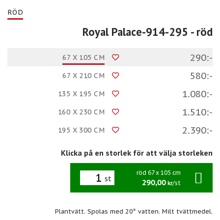
RÖD
Royal Palace-914-295
- röd
290:-
67 X 105 CM
580:-
67 X 210 CM
1.080:-
135 X 195 CM
1.510:-
160 X 230 CM
2.390:-
195 X 300 CM
Klicka på en storlek för att välja storleken
röd 67 x 105 cm
st
290,00
/st
kr
Plantvätt. Spolas med 20° vatten. Milt tvättmedel.