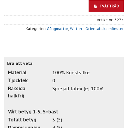
TVÄTTRÅD
Artikelnr:
5274
Kategorier:
Gångmattor
,
Wilton - Orientaliska mönster
Bra att veta
Material
100% Konstsilke
Tjocklek
0
Baksida
Sprejad latex (ej 100%
halkfri)
Vårt betyg 1-5, 5=bäst
Totalt betyg
3 (5)
Dammsugning
4 (5)