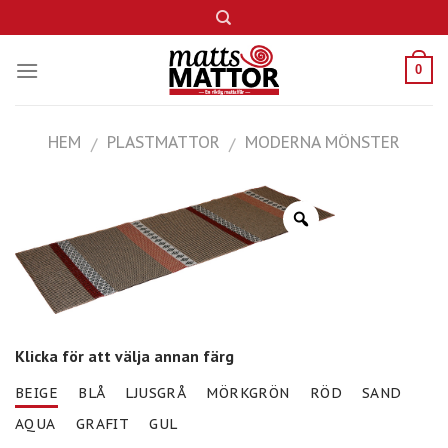
Skip
to
content
0
HEM
PLASTMATTOR
MODERNA MÖNSTER
/
/
Klicka för att välja annan färg
BEIGE
BLÅ
LJUSGRÅ
MÖRKGRÖN
RÖD
SAND
AQUA
GRAFIT
GUL