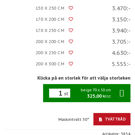
3.470:-
150 X 250 CM
3.150:-
170 X 200 CM
3.940:-
170 X 250 CM
3.705:-
200 X 200 CM
4.630:-
200 X 250 CM
5.555:-
200 X 300 CM
Klicka på en storlek för att välja storleken
beige 70 x 50 cm
st
325,00
/st
kr
TVÄTTRÅD
Maskintvätt 30°
Artikelnr:
3854