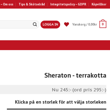
 – Om oss
Tips & Skötselråd
Integritetspolicy – GDPR
Köpvillkor
LOGGA IN
Varukorg /
0,00
kr
0
Sheraton
- terrakotta
Nu 245:- (ord pris 295:-)
Klicka på en storlek för att välja storleken