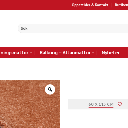
Öppettider & Kontakt
Butiken
kningsmattor
Balkong – Altanmattor
Nyheter
60 X 115 CM