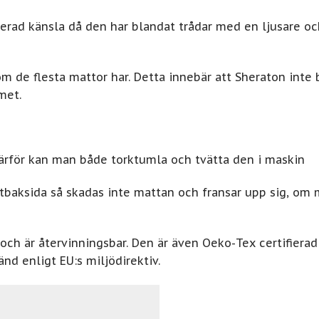
lerad känsla då den har blandat trådar med en ljusare oc
som de flesta mattor har. Detta innebär att Sheraton int
met.
därför kan man både torktumla och tvätta den i maskin
tbaksida så skadas inte mattan och fransar upp sig, om m
 och är återvinningsbar. Den är även Oeko-Tex certifierad
d enligt EU:s miljödirektiv.