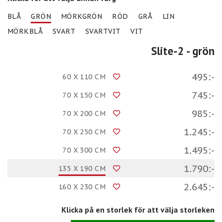
BLÅ
GRÖN
MÖRKGRÖN
RÖD
GRÅ
LIN
MÖRKBLÅ
SVART
SVARTVIT
VIT
Slite-2
- grön
495:-
60 X 110 CM
745:-
70 X 150 CM
985:-
70 X 200 CM
1.245:-
70 X 250 CM
1.495:-
70 X 300 CM
1.790:-
135 X 190 CM
2.645:-
160 X 230 CM
Klicka på en storlek för att välja storleken