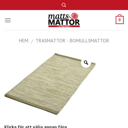
Skip
to
content
0
HEM
TRASMATTOR - BOMULLSMATTOR
/
Klicka för att välja annan färg