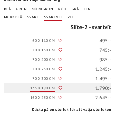
BLÅ
GRÖN
MÖRKGRÖN
RÖD
GRÅ
LIN
MÖRKBLÅ
SVART
SVARTVIT
VIT
Slite-2
- svartvit
495:-
60 X 110 CM
745:-
70 X 150 CM
985:-
70 X 200 CM
1.245:-
70 X 250 CM
1.495:-
70 X 300 CM
1.790:-
135 X 190 CM
2.645:-
160 X 230 CM
Klicka på en storlek för att välja storleken