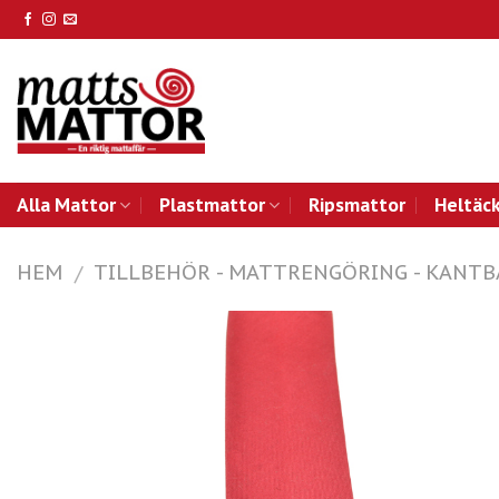
Skip
to
content
Alla Mattor
Plastmattor
Ripsmattor
Heltäc
HEM
TILLBEHÖR - MATTRENGÖRING - KANT
/