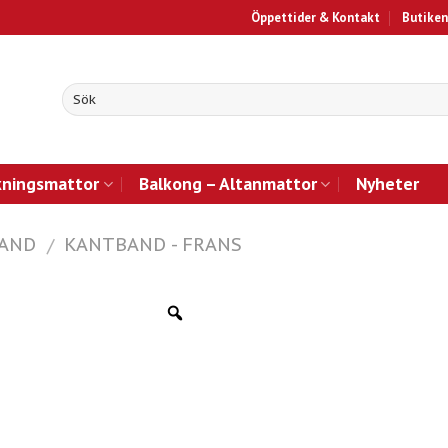
Öppettider & Kontakt
Butiken
kningsmattor
Balkong – Altanmattor
Nyheter
BAND
KANTBAND - FRANS
/