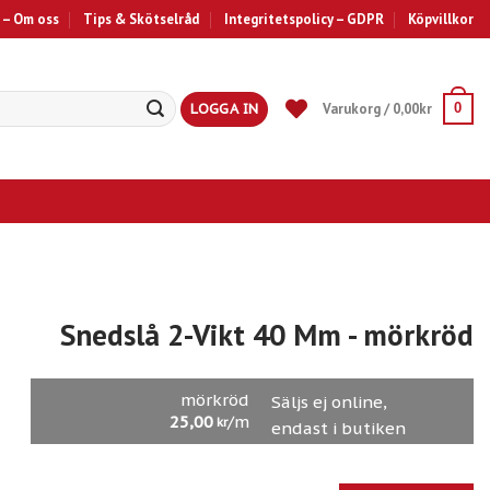
 – Om oss
Tips & Skötselråd
Integritetspolicy – GDPR
Köpvillkor
LOGGA IN
Varukorg /
0,00
kr
0
Snedslå 2-Vikt 40 Mm
- mörkröd
mörkröd
Säljs ej online,
25,00
/m
kr
endast i butiken