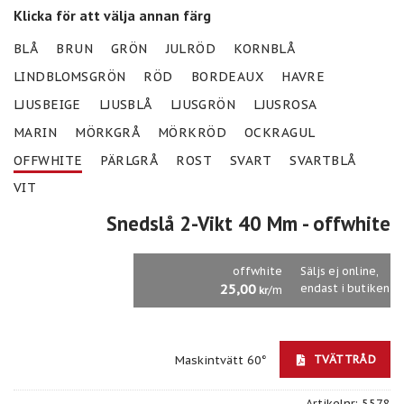
Klicka för att välja annan färg
BLÅ
BRUN
GRÖN
JULRÖD
KORNBLÅ
LINDBLOMSGRÖN
RÖD
BORDEAUX
HAVRE
LJUSBEIGE
LJUSBLÅ
LJUSGRÖN
LJUSROSA
MARIN
MÖRKGRÅ
MÖRKRÖD
OCKRAGUL
OFFWHITE
PÄRLGRÅ
ROST
SVART
SVARTBLÅ
VIT
Snedslå 2-Vikt 40 Mm
- offwhite
offwhite
Säljs ej online,
25,00
endast i butiken
/m
kr
TVÄTTRÅD
Maskintvätt 60°
Artikelnr:
5578