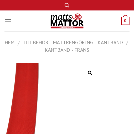
Skip
to
content
0
HEM
TILLBEHÖR - MATTRENGÖRING - KANTBAND
/
/
KANTBAND - FRANS