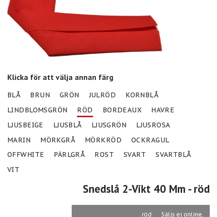
Klicka för att välja annan färg
BLÅ
BRUN
GRÖN
JULRÖD
KORNBLÅ
LINDBLOMSGRÖN
RÖD
BORDEAUX
HAVRE
LJUSBEIGE
LJUSBLÅ
LJUSGRÖN
LJUSROSA
MARIN
MÖRKGRÅ
MÖRKRÖD
OCKRAGUL
OFFWHITE
PÄRLGRÅ
ROST
SVART
SVARTBLÅ
VIT
Snedslå 2-Vikt 40 Mm
- röd
röd
Säljs ej online,