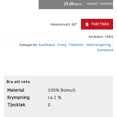
25,00
endast i butiken
/m
kr
TVÄTTRÅD
Maskintvätt 60°
Artikelnr:
5689
Kategorier:
Kantband - Frans
,
Tillbehör - Mattrengöring -
Kantband
Bra att veta
Material
100% Bomull
Krympning
ca 2 %
Tjocklek
0