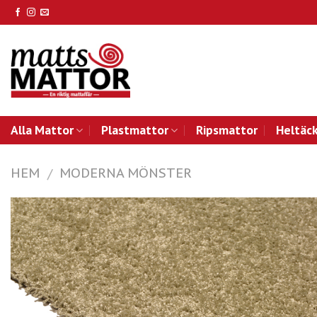
Skip
to
content
Alla Mattor
Plastmattor
Ripsmattor
Heltäc
HEM
MODERNA MÖNSTER
/