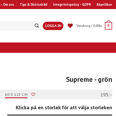
 – Om oss
Tips & Skötselråd
Integritetspolicy – GDPR
Köpvillkor
LOGGA IN
Varukorg /
0,00
kr
0
Supreme
- grön
195:-
60 X 115 CM
Klicka på en storlek för att välja storleken