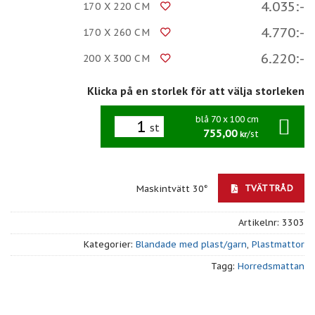
4.035:-
170 X 220 CM
4.770:-
170 X 260 CM
6.220:-
200 X 300 CM
Klicka på en storlek för att välja storleken
blå 70 x 100 cm
st
755,00
/st
kr
TVÄTTRÅD
Maskintvätt 30°
Artikelnr:
3303
Kategorier:
Blandade med plast/garn
,
Plastmattor
Tagg:
Horredsmattan