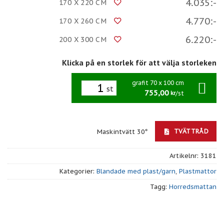
4.035:-
170 X 220 CM
4.770:-
170 X 260 CM
6.220:-
200 X 300 CM
Klicka på en storlek för att välja storleken
grafit 70 x 100 cm
st
755,00
/st
kr
TVÄTTRÅD
Maskintvätt 30°
Artikelnr:
3181
Kategorier:
Blandade med plast/garn
,
Plastmattor
Tagg:
Horredsmattan